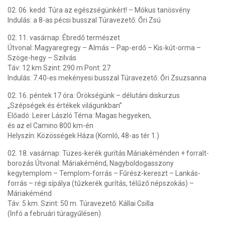
02. 06. kedd: Túra az egészségünkért! – Mókus tanösvény
Indulás: a 8-as pécsi busszal Túravezető: Őri Zsú
02. 11. vasárnap: Ébredő természet
Útvonal: Magyaregregy – Almás – Pap-erdő – Kis-kút-orma –
Szöge-hegy – Szilvás
Táv: 12 km Szint: 290 m Pont: 27
Indulás: 7.40-es mekényesi busszal Túravezető: Őri Zsuzsanna
02. 16. péntek 17 óra: Örökségünk – délutáni diskurzus
„Szépségek és értékek világunkban”
Előadó: Leirer László Téma: Magas hegyeken,
és az el Camino 800 km-én
Helyszín: Közösségek Háza (Komló, 48-as tér 1.)
02. 18. vasárnap: Tüzes-kerék gurítás Máriakéménden + forralt-
borozás Útvonal: Máriakéménd, Nagyboldogasszony
kegytemplom – Templom-forrás – Fűrész-kereszt – Lankás-
forrás – régi sípálya (tűzkerék gurítás, télűző népszokás) –
Máriakéménd
Táv: 5 km. Szint: 50 m. Túravezető: Kállai Csilla
(Infó a februári túragyűlésen)