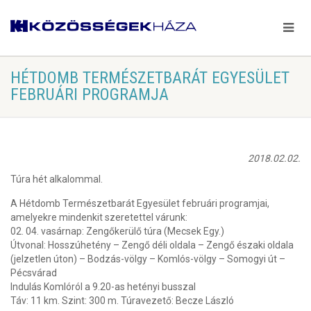
HÉTDOMB TERMÉSZETBARÁT EGYESÜLET
FEBRUÁRI PROGRAMJA
2018.02.02.
Túra hét alkalommal.
A Hétdomb Természetbarát Egyesület februári programjai,
amelyekre mindenkit szeretettel várunk:
02. 04. vasárnap: Zengőkerülő túra (Mecsek Egy.)
Útvonal: Hosszúhetény – Zengő déli oldala – Zengő északi oldala
(jelzetlen úton) – Bodzás-völgy – Komlós-völgy – Somogyi út –
Pécsvárad
Indulás Komlóról a 9.20-as hetényi busszal
Táv: 11 km. Szint: 300 m. Túravezető: Becze László