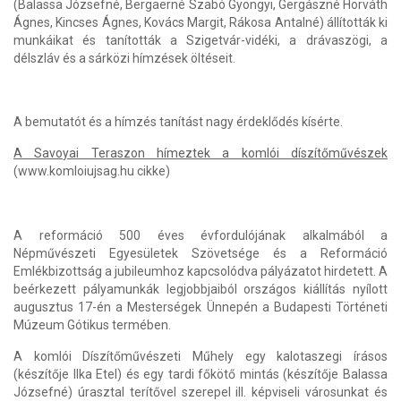
(Balassa Józsefné, Bergaerné Szabó Gyöngyi, Gergászné Horváth
Ágnes, Kincses Ágnes, Kovács Margit, Rákosa Antalné) állították ki
munkáikat és tanították a Szigetvár-vidéki, a drávaszögi, a
délszláv és a sárközi hímzések öltéseit.
A bemutatót és a hímzés tanítást nagy érdeklődés kísérte.
A Savoyai Teraszon hímeztek a komlói díszítőművészek
(www.komloiujsag.hu cikke)
A reformáció 500 éves évfordulójának alkalmából a
Népművészeti Egyesületek Szövetsége és a Reformáció
Emlékbizottság a jubileumhoz kapcsolódva pályázatot hirdetett. A
beérkezett pályamunkák legjobbjaiból országos kiállítás nyílott
augusztus 17-én a Mesterségek Ünnepén a Budapesti Történeti
Múzeum Gótikus termében.
A komlói Díszítőművészeti Műhely egy kalotaszegi írásos
(készítője Ilka Etel) és egy tardi főkötő mintás (készítője Balassa
Józsefné) úrasztal terítővel szerepel ill. képviseli városunkat és