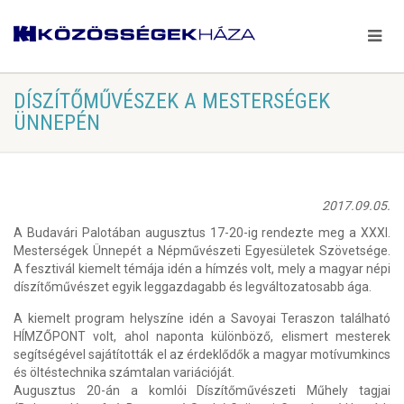
DÍSZÍTŐMŰVÉSZEK A MESTERSÉGEK
ÜNNEPÉN
2017.09.05.
A Budavári Palotában augusztus 17-20-ig rendezte meg a XXXI.
Mesterségek Ünnepét a Népművészeti Egyesületek Szövetsége.
A fesztivál kiemelt témája idén a hímzés volt, mely a magyar népi
díszítőművészet egyik leggazdagabb és legváltozatosabb ága.
A kiemelt program helyszíne idén a Savoyai Teraszon található
HÍMZŐPONT volt, ahol naponta különböző, elismert mesterek
segítségével sajátították el az érdeklődők a magyar motívumkincs
és öltéstechnika számtalan variációját.
Augusztus 20-án a komlói Díszítőművészeti Műhely tagjai