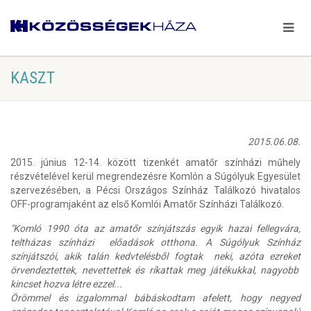
KASZT
2015.06.08.
2015. június 12-14. között tizenkét amatőr színházi műhely
részvételével kerül megrendezésre Komlón a Súgólyuk Egyesület
szervezésében, a Pécsi Országos Színház Találkozó hivatalos
OFF-programjaként az első Komlói Amatőr Színházi Találkozó.
"Komló 1990 óta az amatőr színjátszás egyik hazai fellegvára,
teltházas színházi előadások otthona. A Súgólyuk Színház
színjátszói, akik talán kedvtelésből fogtak neki, azóta ezreket
örvendeztettek, nevettettek és ríkattak meg játékukkal, nagyobb
kincset hozva létre ezzel...
Örömmel és izgalommal bábáskodtam afelett, hogy negyed