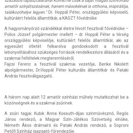
százados tapasztalatával Komló ne csak a saját magas színvonalú
amatőr színjátszásának, hanem másokéinak is otthona, inspirálója,
találkozóhelye legyen."
Dr. Hoppál Péter, országgyűlési képviselő,
kultúráért felelős államtitkár, a KASZT fővédnöke
A hagyományőrző szándékkal életre hívott fesztivál fővédnöke –
Polics József polgármester mellett – dr. Hoppál Péter a térség
országgyűlési képviselője, kultúráért felelős államtitkár, aki az
egyesület ötletét felkarolva gondoskodott a fesztivál
lebonyolításához szükséges források rendelkezésre állásáról és a
szakmai feltételek megteremtéséről.
Fajcsi Ferenc a fesztivál szakmai vezetője, Benke Nikolett
alpolgármester, Dr.Hoppál Péter kulturális államtitkár és Pataki
András fesztiváligazgató.
A három nap alatt 12 amatőr színházi műhely mutatkozhat be a
közönségnek és a szakmai zsűrinek.
A zsűri tagjai: Kubik Anna Kossuth-díjas színművésznő, Regős
János rendező, a Magyar Szín-Játékos Szövetség elnöke,
Németh Ákos drámaíró és Pataki András rendező, a Soproni
Petőfi Színház igazgató-főrendezője.