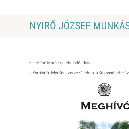
NYIRŐ JÓZSEF MUNKÁ
Feketéné Móró Erzsébet előadása
a Komlói Erdélyi Kör szervezésében, a Közösségek Há