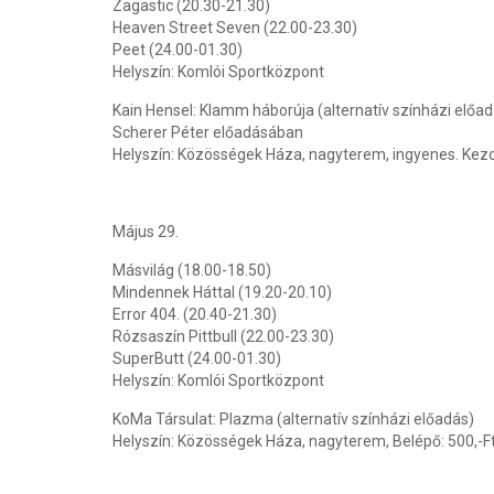
Zagastic
(20.30-21.30)
Heaven Street Seven
(22.00-23.30)
Peet
(24.00-01.30)
Helyszín: Komlói Sportközpont
Kain Hensel:
Klamm háborúja
(alternatív színházi előa
Scherer Péter előadásában
Helyszín:
Közösségek Háza, nagyterem, ingyenes
. Kez
Május 29.
Másvilág
(18.00-18.50)
Mindennek Háttal
(19.20-20.10)
Error 404.
(20.40-21.30)
Rózsaszín Pittbull
(22.00-23.30)
SuperButt
(24.00-01.30)
Helyszín: Komlói Sportközpont
KoMa Társulat: Plazma (alternatív színházi előadás)
Helyszín:
Közösségek Háza, nagyterem, Belépő: 500,-F