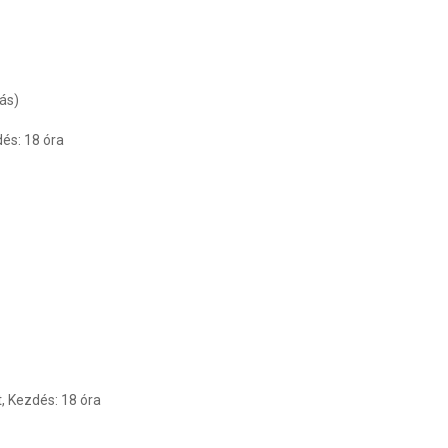
dás)
dés: 18 óra
t
, Kezdés: 18 óra