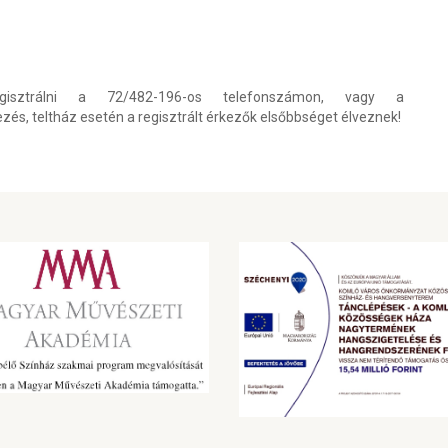
gisztrálni a 72/482-196-os telefonszámon, vagy a
ezés, teltház esetén a regisztrált érkezők elsőbbséget élveznek!