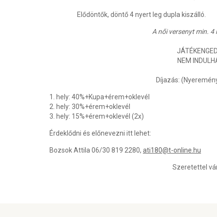
Elődöntők, döntő 4 nyert leg dupla kiszálló.
A női versenyt min. 
JÁTÉKENGED
NEM INDULH
Díjazás: (Nyeremény
1. hely: 40%+Kupa+érem+oklevél
2. hely: 30%+érem+oklevél
3. hely: 15%+érem+oklevél (2x)
Érdeklődni és előnevezni itt lehet:
Bozsok Attila 06/30 819 2280,
ati180@t-online.hu
Szeretettel vá