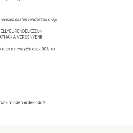
4 nevezés esetén rendezzük meg!
ÉLLYEL RENDELKEZŐK
ATNAK A VERSENYEN!!
 alap a nevezési díjak 80%-a)
runk minden érdeklődőt!