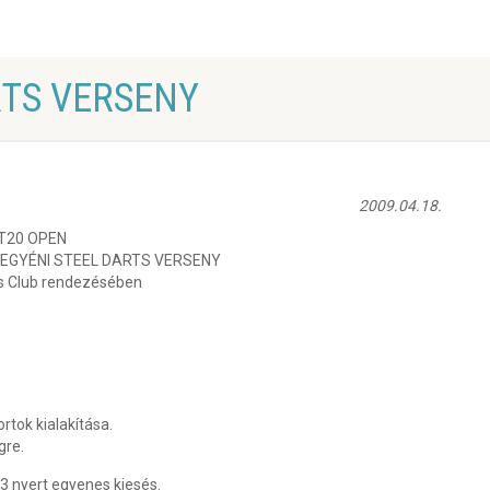
TS VERSENY
2009.04.18.
T20 OPEN
 EGYÉNI STEEL DARTS VERSENY
s Club rendezésében
rtok kialakítása.
gre.
yert egyenes kiesés.