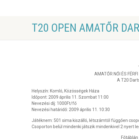
T20 OPEN AMATŐR DAR
AMATŐR NŐI ÉS FÉRFI
A T20 Dart
Helyszín: Komló, Közösségek Háza
Időpont: 2009 április 11. Szombat 11:00
Nevezési díj: 1000Ft/fő
Nevezési határidő: 2009 április 11. 10:30
Játéknem: 501 sima kiszálló, létszámtól függően csopo
Csoporton belül mindenki játszik mindenkivel 2 nyert le
Főtáblán 3 n